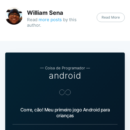
William Sena
Read More
Read
more posts
by this
author.
— Coisa de Programador —
android
Corre, cão! Meu primeiro jogo Android para
crianças