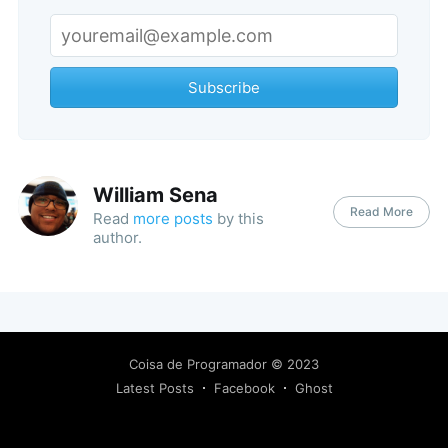
Subscribe
William Sena
Read More
Read
more posts
by this
author.
Coisa de Programador
© 2023
Latest Posts
Facebook
Ghost