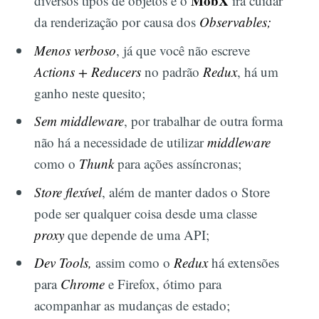
MobX
diversos tipos de objetos e o
irá cuidar
da renderização por causa dos
Observables;
Menos verboso
, já que você não escreve
Actions + Reducers
no padrão
Redux
, há um
ganho neste quesito;
Sem middleware
, por trabalhar de outra forma
não há a necessidade de utilizar
middleware
como o
Thunk
para ações assíncronas;
Store flexível
, além de manter dados o Store
pode ser qualquer coisa desde uma classe
proxy
que depende de uma API;
Dev Tools,
assim como o
Redux
há extensões
para
Chrome
e Firefox, ótimo para
acompanhar as mudanças de estado;