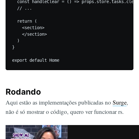
  const handleClear = () => props.store.tasks.clearT
  // ...

  return (

    <section>

    </section>

  )

}

export default Home
Rodando
Aqui estão as implementações publicadas no
Surge
,
não é só mostrar o código, quero ver funcionar rs.