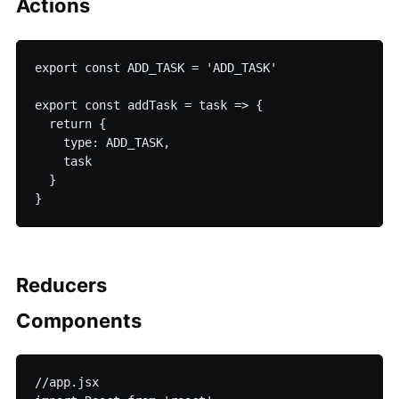
Actions
export const ADD_TASK = 'ADD_TASK'

export const addTask = task => {

  return {

    type: ADD_TASK,

    task

  }

Reducers
Components
//app.jsx
