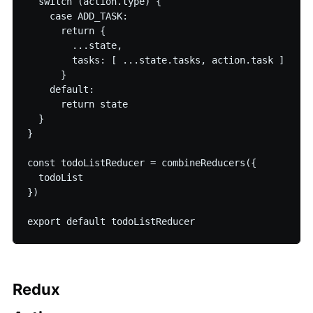
  switch (action.type) {

    case ADD_TASK:

      return {

        ...state,

        tasks: [ ...state.tasks, action.task ]

      }

    default:

      return state

  }

Subscribe
}

const todoListReducer = combineReducers({

  todoList

})

Redux