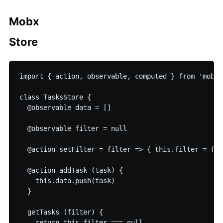
Mobx
Store
import { action, observable, computed } from 'mobx'

class TasksStore {

  @observable data = []

  @observable filter = null

  @action setFilter = filter => { this.filter = filt
  @action addTask (task) {

    this.data.push(task)

  }

  getTasks (filter) {

    return this.filter === null
