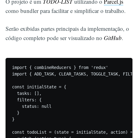
O projeto é um
TODO-LIST
utilizando o
Parcel.js
como bundler para facilitar e simplificar o trabalho.
Serão exibidas partes principais da implementação, o
código completo pode ser visualizado no
GitHub
.
import { combineReducers } from 'redux'

import { ADD_TASK, CLEAR_TASKS, TOGGLE_TASK, FILTER
const initialState = {

  tasks: [],

  filters: {

    status: null

  }

}

const todoList = (state = initialState, action) => {