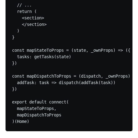
  // ...

  return (

    <section>

    </section>

  )

}

const mapStateToProps = (state, _ownProps) => ({

  tasks: getTasks(state)

})

const mapDispatchToProps = (dispatch, _ownProps) => 
  addTask: task => dispatch(addTask(task))

})

export default connect(

  mapStateToProps,

  mapDispatchToProps
